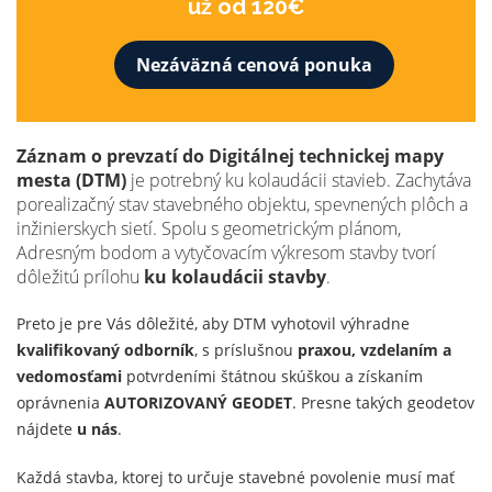
už od 120€
Nezáväzná cenová ponuka
Záznam o prevzatí do Digitálnej technickej mapy
mesta (DTM)
je potrebný ku kolaudácii stavieb. Zachytáva
porealizačný stav stavebného objektu, spevnených plôch a
inžinierskych sietí. Spolu s geometrickým plánom,
Adresným bodom a vytyčovacím výkresom stavby tvorí
dôležitú prílohu
ku kolaudácii stavby
.
Preto je pre Vás dôležité, aby DTM vyhotovil výhradne
kvalifikovaný odborník
, s príslušnou
praxou, vzdelaním a
vedomosťami
potvrdeními štátnou skúškou a získaním
oprávnenia
AUTORIZOVANÝ GEODET
. Presne takých geodetov
nájdete
u nás
.
Každá stavba, ktorej to určuje stavebné povolenie musí mať